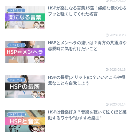
2023.08.25
HSPが楽になる言葉15選！繊細な僕の心を
HSPとは
フッと軽くしてくれた名言
2023.08.23
HSPとメンヘラの違いは？両方の共通点や
HSPとは
恋愛時に気を付けたいこと
2023.08.16
HSPの長所(メリット)は？いいところや得
HSPとは
意なことを自覚しよう
2023.08.14
HSPは音楽好き？音楽を聴いて泣くほど感
HSPとは
動するワケや”おすすめ楽曲”