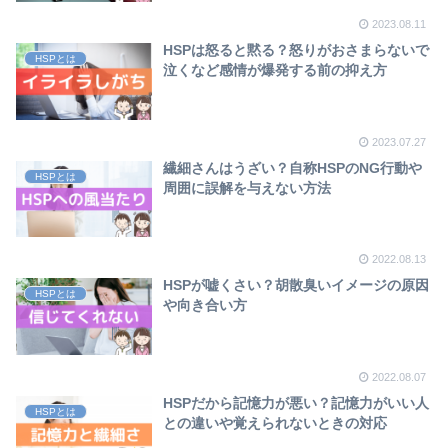
2023.08.11
HSPは怒ると黙る？怒りがおさまらないで
HSPとは
泣くなど感情が爆発する前の抑え方
2023.07.27
繊細さんはうざい？自称HSPのNG行動や
HSPとは
周囲に誤解を与えない方法
2022.08.13
HSPが嘘くさい？胡散臭いイメージの原因
HSPとは
や向き合い方
2022.08.07
HSPだから記憶力が悪い？記憶力がいい人
HSPとは
との違いや覚えられないときの対応