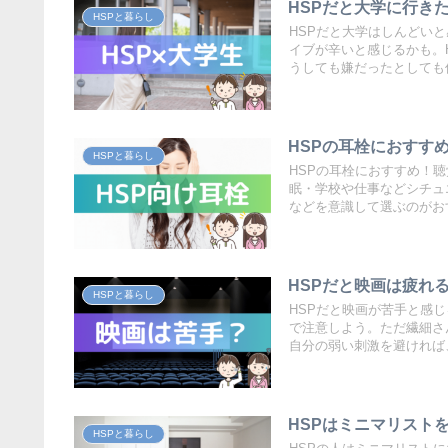
HSPだと大学に行き
HSPと暮らし
HSPだと大学はしんどい
イブが辛いと感じるかも。
うしても嫌だったとしても
HSPの耳栓におすす
HSPと暮らし
HSPの耳栓におすすめ！
眠・学校や仕事などシチュ
などを意識して選ぶのがお
HSPだと映画は疲れ
HSPと暮らし
HSPだと映画が苦手と感
で注意しよう。ただ繊細さ
自分の弱い刺激を避ければ
HSPはミニマリスト
HSPと暮らし