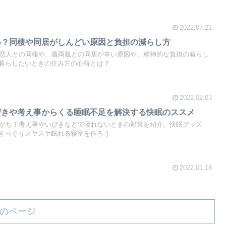
2022.07.21
い？同棲や同居がしんどい原因と負担の減らし方
？恋人との同棲や、義両親との同居が辛い原因や、精神的な負担の減らし
暮らしたいときの住み方の心得とは？
2022.02.03
びきや考え事からくる睡眠不足を解決する快眠のススメ
りがち！考え事やいびきなどで寝れないときの対策を紹介。快眠グッズ
すっぐりスヤスヤ眠れる寝室を作ろう
2022.01.18
のページ