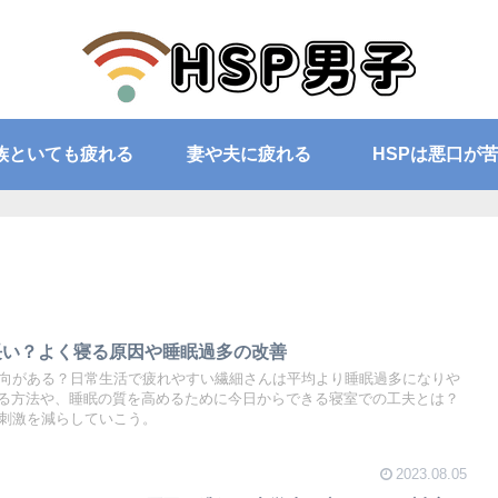
族といても疲れる
妻や夫に疲れる
HSPは悪口が
長い？よく寝る原因や睡眠過多の改善
傾向がある？日常生活で疲れやすい繊細さんは平均より睡眠過多になりや
る方法や、睡眠の質を高めるために今日からできる寝室での工夫とは？
の刺激を減らしていこう。
2023.08.05