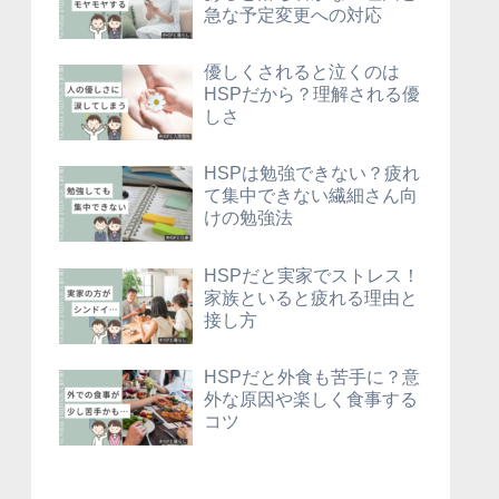
急な予定変更への対応
優しくされると泣くのは
HSPだから？理解される優
しさ
HSPは勉強できない？疲れ
て集中できない繊細さん向
けの勉強法
HSPだと実家でストレス！
家族といると疲れる理由と
接し方
HSPだと外食も苦手に？意
外な原因や楽しく食事する
コツ