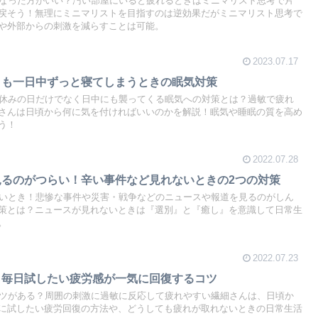
になった方がいい？汚い部屋にいると疲れるときはミニマリスト思考で片
戻そう！無理にミニマリストを目指すのは逆効果だがミニマリスト思考で
や外部からの刺激を減らすことは可能。
2023.07.17
日も一日中ずっと寝てしまうときの眠気対策
？休みの日だけでなく日中にも襲ってくる眠気への対策とは？過敏で疲れ
さんは日頃から何に気を付ければいいのかを解説！眠気や睡眠の質を高め
う！
2022.07.28
見るのがつらい！辛い事件など見れないときの2つの対策
らいとき！悲惨な事件や災害・戦争などのニュースや報道を見るのがしん
策とは？ニュースが見れないときは『選別』と『癒し』を意識して日常生
。
2022.07.23
！毎日試したい疲労感が一気に回復するコツ
コツがある？周囲の刺激に過敏に反応して疲れやすい繊細さんは、日頃か
に試したい疲労回復の方法や、どうしても疲れが取れないときの日常生活