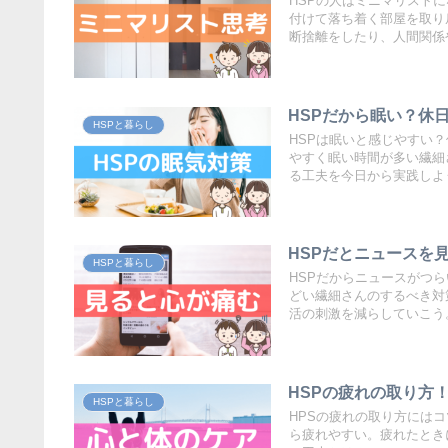
HSPの人はミニマリスト
付けて落ち着く部屋を取り
断捨離をしたり、人間関係
HSPだから眠い？休
HSPと暮らし
HSPは眠いと感じやすい
やすく眠い時間が多い繊細
る工夫を今日から実践しよ
HSPだとニュースを
HSPと暮らし
HSPだからニュースがつ
どい繊細さんのするべき対
活の刺激を減らしていこう
HSPの疲れの取り方
HSPと暮らし
HPSの疲れの取り方には
ら疲れやすい。疲れたとき