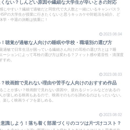
たくない？しんどい原因や繊細な大学生が辛いときの対応
と感じやすい？繊細で過敏だと同世代で大人数と一緒にいるキャンパスラ
HSPの大学生が授業に行きたくないと思うキッカケや対処法を紹介。ど
休学・中退の決断は慎重に！
2023.08.04
め！聴覚が過敏な人向けの睡眠や学校・職場別の選び方
聴覚過敏で日常生活が困っている繊細さん向けの耳栓の選び方とは？睡
エーションによって耳栓の選び方は変わる？フィット感や遮音性・清潔度
すすめ。
2023.08.03
る？映画館で見れない理由や苦手な人向けのおすすめ作品
じることが多い？映画館で見れない原因や、疲れるジャンルなどがあるの
んが楽しめる映画もあるので、映画そのものを諦めるのはもったいない。
、楽しく映画ライフを楽しめる。
2023.08.02
を意識しよう！落ち着く部屋づくりのコツは片づけコスト？