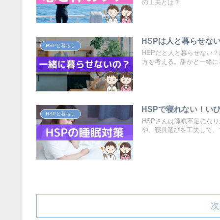
の工夫とは？
HSPは人と暮らせな
HSPと暮らし
HSPだと人と暮らせない
方を考える。誰かと一緒に
HSPで寝れない！い
HSPと暮らし
HSPさんは睡眠不足にな
や、寝具選びを工夫して、
次