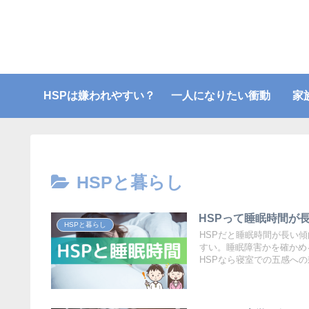
HSPは嫌われやすい？
一人になりたい衝動
家
HSPと暮らし
HSPって睡眠時間が
HSPと暮らし
HSPだと睡眠時間が長い
すい。睡眠障害かを確かめ
HSPなら寝室での五感へ