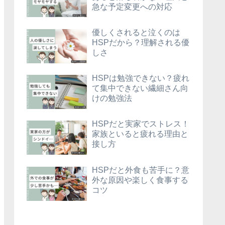
急な予定変更への対応
優しくされると泣くのは
HSPだから？理解される優
しさ
HSPは勉強できない？疲れ
て集中できない繊細さん向
けの勉強法
HSPだと実家でストレス！
家族といると疲れる理由と
接し方
HSPだと外食も苦手に？意
外な原因や楽しく食事する
コツ