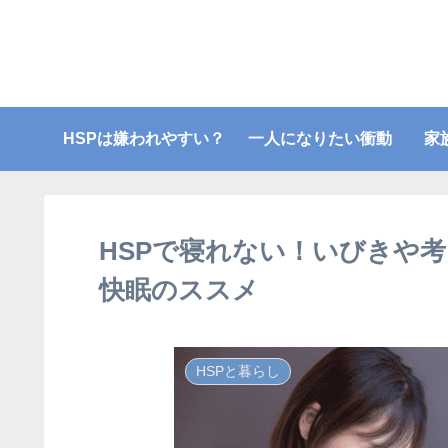
HSPは嫌われやすい？
一人になりたい衝動
家
HSPで寝れない！いびきや
快眠のススメ
HSPと暮らし