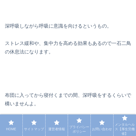
深呼吸しながら呼吸に意識を向けるというもの。
ストレス緩和や、集中力を高める効果もあるので一石二鳥
の休息法になります。
布団に入ってから寝付くまでの間、深呼吸をするくらいで
構いませんよ。
できれば部屋も片づけておいた方が良いですね。
メンタルヘル
プライバシー
HOME
サイトマップ
運営者情報
お問い合わせ
ス【厚生労働
ポリシー
省】