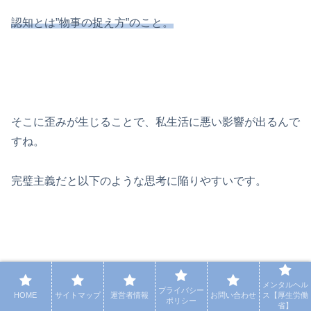
認知とは”物事の捉え方”のこと。
そこに歪みが生じることで、私生活に悪い影響が出るんで
すね。
完璧主義だと以下のような思考に陥りやすいです。
『歪み』を知っているだけで、その思考が出た時に『あ
メンタルヘル
プライバシー
HOME
サイトマップ
運営者情報
お問い合わせ
ス【厚生労働
っ。これ間違ってる』と気づけますよ。
ポリシー
省】