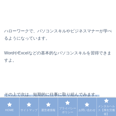
ハローワークで、パソコンスキルやビジネスマナーが学べ
るようになっています。
WordやExcelなどの基本的なパソコンスキルを習得できま
すよ。
その上で次は、短期的に仕事に取り組んでみます。
メンタルヘル
プライバシー
例えば短期バイトや在宅ワークなどですね。
HOME
サイトマップ
運営者情報
お問い合わせ
ス【厚生労働
ポリシー
省】