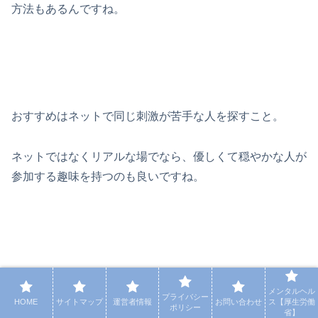
方法もあるんですね。
おすすめはネットで同じ刺激が苦手な人を探すこと。
ネットではなくリアルな場でなら、優しくて穏やかな人が
参加する趣味を持つのも良いですね。
『読書会』とか『陶芸』など、繊細さんが多い場所に行け
メンタルヘル
プライバシー
HOME
サイトマップ
運営者情報
お問い合わせ
ス【厚生労働
ば気の合う人は見つけやすいです。
ポリシー
省】